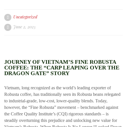
Uncategorized
June 2, 2025
JOURNEY OF VIETNAM’S FINE ROBUSTA
COFFEE: THE “CARP LEAPING OVER THE
DRAGON GATE” STORY
Vietnam, long recognized as the world’s leading exporter of
Robusta coffee, has traditionally seen its Robusta beans relegated
to industrial-grade, low-cost, lower-quality blends. Today,
however, the “Fine Robusta” movement – benchmarked against
the Coffee Quality Institute’s (CQI) rigorous standards – is
steadily overturning this prejudice and unlocking new value for
Vietnam’s Robusta. When Robusta Is No Longer “Looked Down