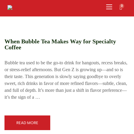
0
When Bubble Tea Makes Way for Specialty
Coffee
Bubble tea used to be the go-to drink for hangouts, recess breaks,
or stress-relief afternoons. But Gen Z is growing up—and so is
their taste. This generation is slowly saying goodbye to overly
sweet, rich drinks in favor of more refined flavors—subtle, clean,
and full of depth. It’s more than just a shift in flavor preference—
it’s the sign of a …
READ MORE